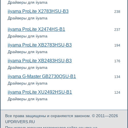
Драйверы для iiyama
iiyama ProLite X2783HSU-B3
238
Драйверы для iiyama
iiyama ProLite X2474HS-B1
237
Драйверы для iiyama
iiyama ProLite XB2783HSU-B3
194
Драйверы для iiyama
iiyama ProLite XB2483HSU-B3
176
Драйверы для iiyama
iiyama G-Master GB2730QSU-B1
134
Драйверы для iiyama
iiyama ProLite XU2492HSU-B1
124
Драйверы для iiyama
Все права защищены и охраняются законом. © 2011—2026
UPDRIVERS.RU
При использовании материалов сайта ссылка на