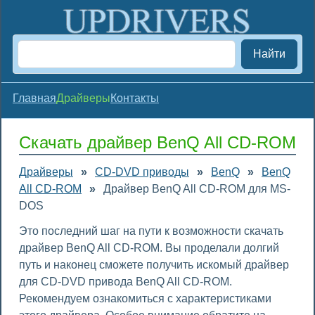
Найти
Главная
Драйверы
Контакты
Скачать драйвер BenQ All CD-ROM
Драйверы
»
CD-DVD приводы
»
BenQ
»
BenQ
All CD-ROM
»
Драйвер BenQ All CD-ROM для MS-
DOS
Это последний шаг на пути к возможности скачать
драйвер BenQ All CD-ROM. Вы проделали долгий
путь и наконец сможете получить искомый драйвер
для CD-DVD привода BenQ All CD-ROM.
Рекомендуем ознакомиться с характеристиками