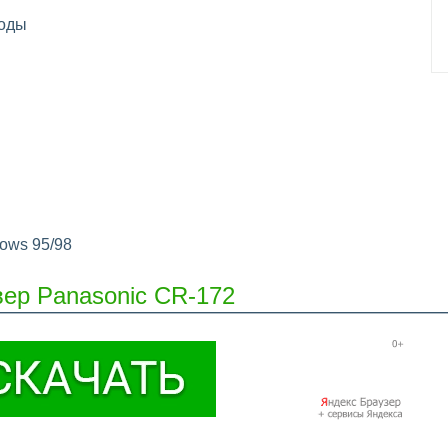
оды
dows 95/98
вер Panasonic CR-172