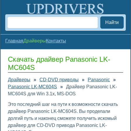
Найти
Главная
Драйверы
Контакты
Скачать драйвер Panasonic LK-
MC604S
Драйверы
»
CD-DVD приводы
»
Panasonic
»
Panasonic LK-MC604S
»
Драйвер Panasonic LK-
MC604S для Win 3.1x, MS-DOS
Это последний шаг на пути к возможности скачать
драйвер Panasonic LK-MC604S. Вы проделали
долгий путь и наконец сможете получить искомый
драйвер для CD-DVD привода Panasonic LK-