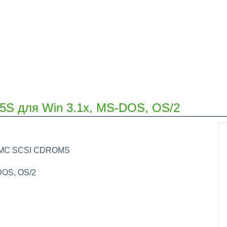
5S для Win 3.1x, MS-DOS, OS/2
LK-MC SCSI CDROMS
DOS, OS/2