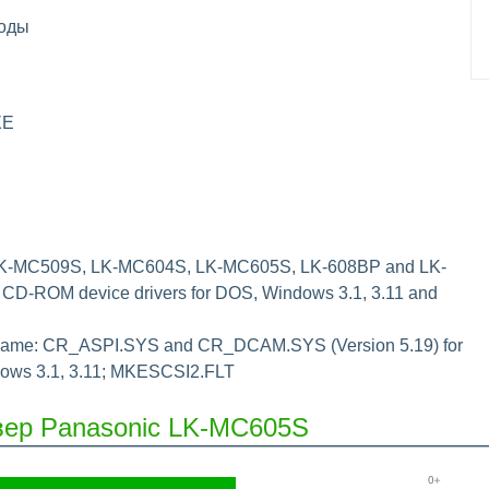
оды
XE
 LK-MC509S, LK-MC604S, LK-MC605S, LK-608BP and LK-
D-ROM device drivers for DOS, Windows 3.1, 3.11 and
 name: CR_ASPI.SYS and CR_DCAM.SYS (Version 5.19) for
ows 3.1, 3.11; MKESCSI2.FLT
вер Panasonic LK-MC605S