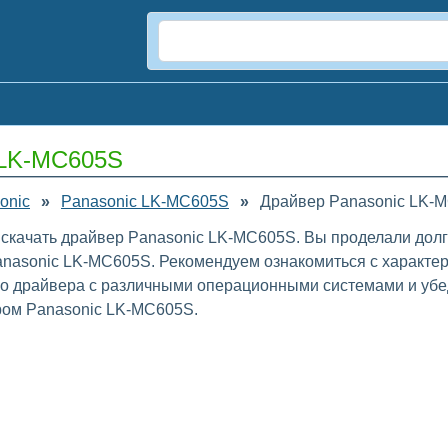
 LK-MC605S
onic
»
Panasonic LK-MC605S
»
Драйвер Panasonic LK-M
 скачать драйвер Panasonic LK-MC605S. Вы проделали долг
asonic LK-MC605S. Рекомендуем ознакомиться с характер
го драйвера с различными операционными системами и убе
ром Panasonic LK-MC605S.