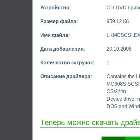
Устройство:
CD-DVD прив
Размер файла:
959.12 Кб
Имя файла:
LKMCSCSI.E
Дата добавления:
20.10.2006
Количество загрузок:
1
Описание драйвера:
Contains the
MC608S SCSI C
OS/2.\r\n
Device driver
DOS and Wind
Теперь можно скачать драй