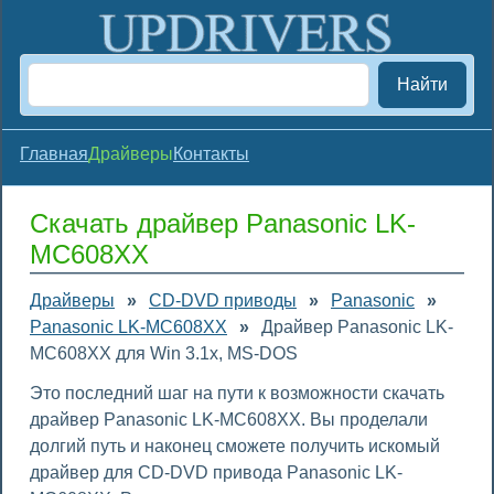
Найти
Главная
Драйверы
Контакты
Скачать драйвер Panasonic LK-
MC608XX
Драйверы
»
CD-DVD приводы
»
Panasonic
»
Panasonic LK-MC608XX
»
Драйвер Panasonic LK-
MC608XX для Win 3.1x, MS-DOS
Это последний шаг на пути к возможности скачать
драйвер Panasonic LK-MC608XX. Вы проделали
долгий путь и наконец сможете получить искомый
драйвер для CD-DVD привода Panasonic LK-