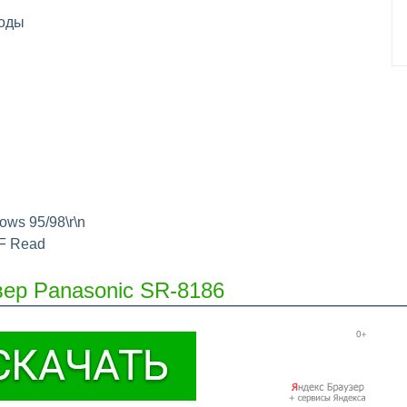
оды
dows 95/98\r\n
F Read
вер Panasonic SR-8186