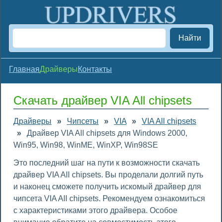
Найти
Главная
Драйверы
Контакты
Скачать драйвер VIA All chipsets
Драйверы
»
Чипсеты
»
VIA
»
VIA All chipsets
»
Драйвер VIA All chipsets для Windows 2000,
Win95, Win98, WinME, WinXP, Win98SE
Это последний шаг на пути к возможности скачать
драйвер VIA All chipsets. Вы проделали долгий путь
и наконец сможете получить искомый драйвер для
чипсета VIA All chipsets. Рекомендуем ознакомиться
с характеристиками этого драйвера. Особое