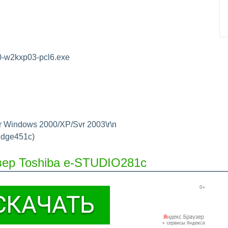
-w2kxp03-pcl6.exe
r Windows 2000/XP/Svr 2003\r\n
ridge451c)
вер Toshiba e-STUDIO281c