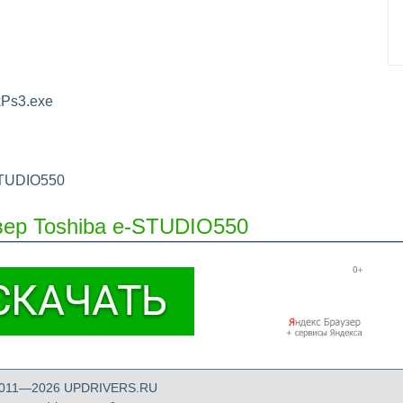
Ps3.exe
-STUDIO550
вер Toshiba e-STUDIO550
 2011—2026 UPDRIVERS.RU