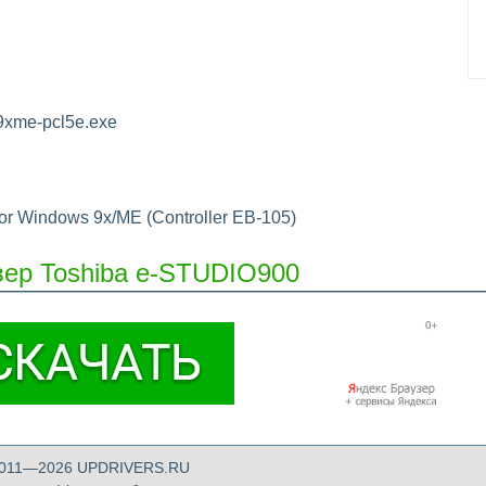
9xme-pcl5e.exe
or Windows 9x/ME (Controller EB-105)
вер Toshiba e-STUDIO900
 2011—2026 UPDRIVERS.RU