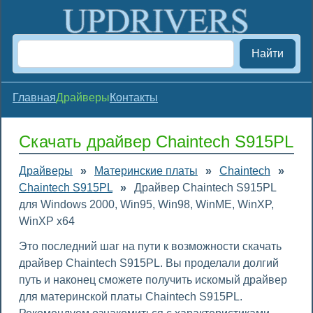
Найти
Главная
Драйверы
Контакты
Скачать драйвер Chaintech S915PL
Драйверы
»
Материнские платы
»
Chaintech
»
Chaintech S915PL
»
Драйвер Chaintech S915PL
для Windows 2000, Win95, Win98, WinME, WinXP,
WinXP x64
Это последний шаг на пути к возможности скачать
драйвер Chaintech S915PL. Вы проделали долгий
путь и наконец сможете получить искомый драйвер
для материнской платы Chaintech S915PL.