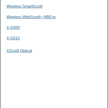
Wireless SmartScroll
Wireless WebScroll+ NBEye
X-G500
X-G510
XScroll Optical