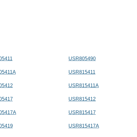
05411
USR805490
05411A
USR815411
05412
USR815411A
05417
USR815412
05417A
USR815417
05419
USR815417A