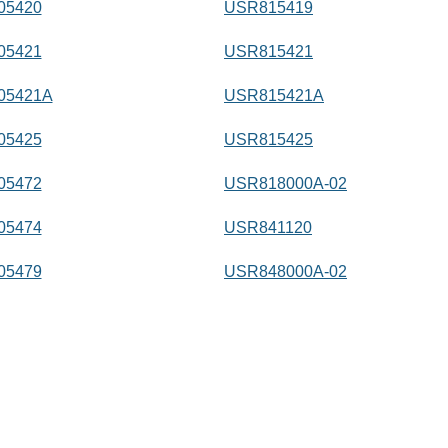
05420
USR815419
05421
USR815421
05421A
USR815421A
05425
USR815425
05472
USR818000A-02
05474
USR841120
05479
USR848000A-02