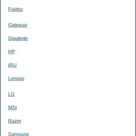
Fujitsu
Gateway
Gigabyte
HP
iRU
Lenovo
LG
MSI
Razer
Samsung