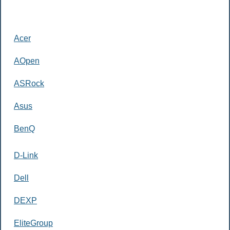
Acer
AOpen
ASRock
Asus
BenQ
D-Link
Dell
DEXP
EliteGroup