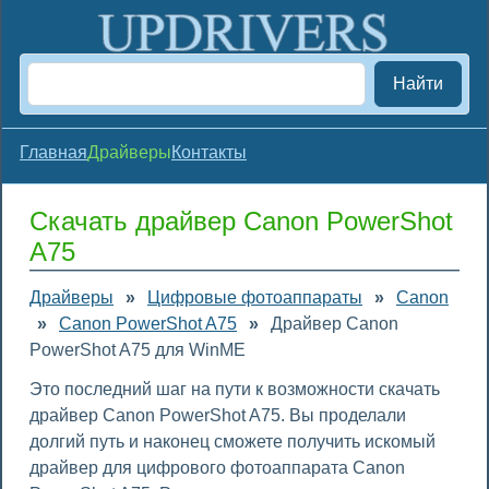
Найти
Главная
Драйверы
Контакты
Скачать драйвер Canon PowerShot
A75
Драйверы
»
Цифровые фотоаппараты
»
Canon
»
Canon PowerShot A75
»
Драйвер Canon
PowerShot A75 для WinME
Это последний шаг на пути к возможности скачать
драйвер Canon PowerShot A75. Вы проделали
долгий путь и наконец сможете получить искомый
драйвер для цифрового фотоаппарата Canon