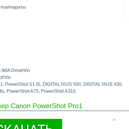
тоаппараты
WIA Driver\r\n
f:\r\n
1, PowerShot S1 IS, DIGITAL IXUS 500, DIGITAL IXUS 430,
IIs, PowerShot A75, PowerShot A310.
вер Canon PowerShot Pro1