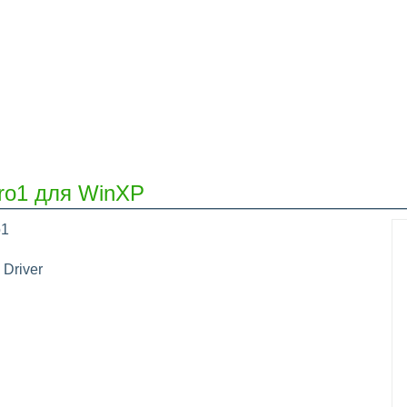
ro1 для WinXP
o1
 Driver