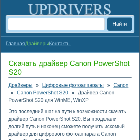
Найти
Главная
Драйверы
Контакты
Скачать драйвер Canon PowerShot
S20
Драйверы
»
Цифровые фотоаппараты
»
Canon
»
Canon PowerShot S20
»
Драйвер Canon
PowerShot S20 для WinME, WinXP
Это последний шаг на пути к возможности скачать
драйвер Canon PowerShot S20. Вы проделали
долгий путь и наконец сможете получить искомый
драйвер для цифрового фотоаппарата Canon