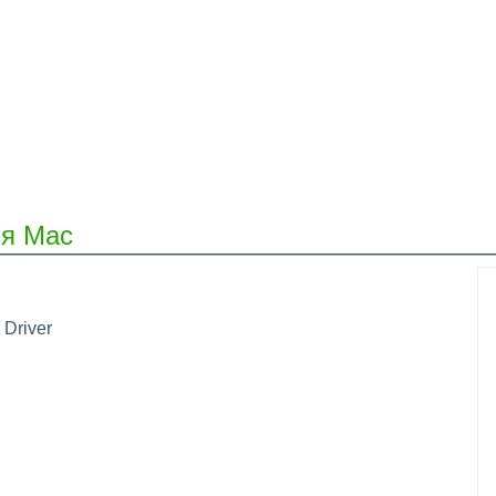
ля Mac
 Driver