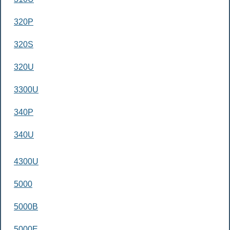
320P
320S
320U
3300U
340P
340U
4300U
5000
5000B
5000E