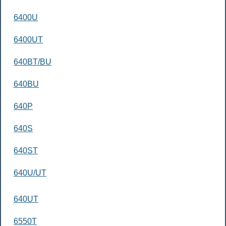
6400U
6400UT
640BT/BU
640BU
640P
640S
640ST
640U/UT
640UT
6550T