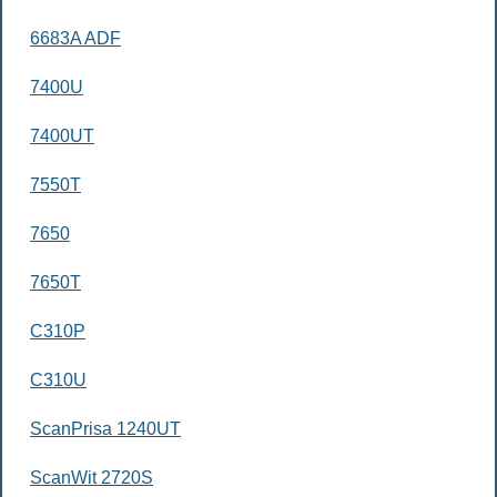
6683A ADF
7400U
7400UT
7550T
7650
7650T
C310P
C310U
ScanPrisa 1240UT
ScanWit 2720S