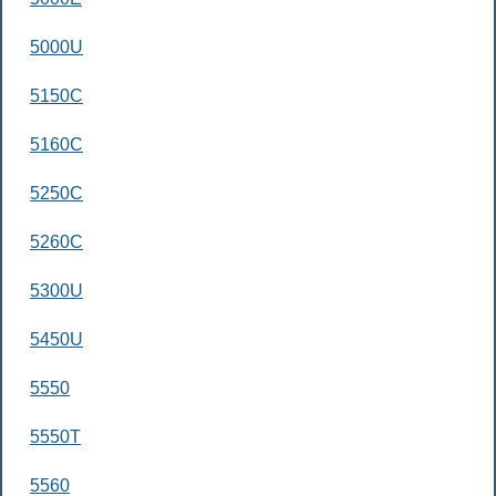
5000U
5150C
5160C
5250C
5260C
5300U
5450U
5550
5550T
5560