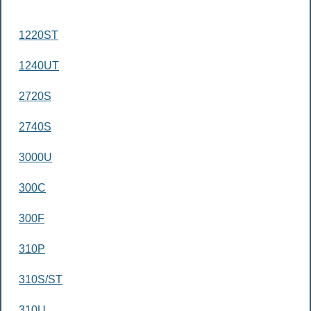
1220ST
1240UT
2720S
2740S
3000U
300C
300F
310P
310S/ST
310U