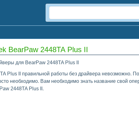
k BearPaw 2448TA Plus II
йверы для BearPaw 2448TA Plus II
TA Plus II правильной работы без драйвера невозможно. По
росто необходимо. Вам необходимо знать название свой опе
aw 2448TA Plus II.