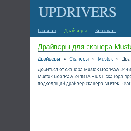
Главная
Драйверы
Контакты
Драйверы для сканера Muste
Драйверы
»
Сканеры
»
Mustek
»
Дра
Добиться от сканера Mustek BearPaw 2448
Mustek BearPaw 2448TA Plus II сканера п
подходящий драйвер сканера Mustek BearP