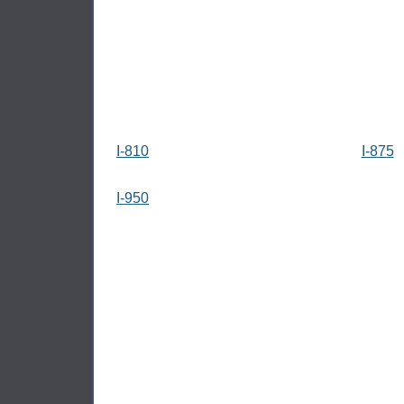
I-810
I-875
I-950