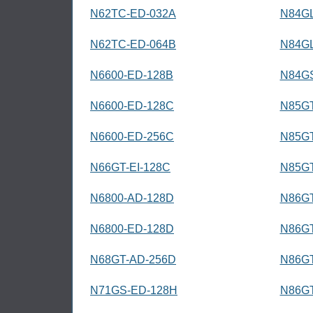
N62TC-ED-032A
N84GL
N62TC-ED-064B
N84GL
N6600-ED-128B
N84G
N6600-ED-128C
N85GT
N6600-ED-256C
N85GT
N66GT-EI-128C
N85GT
N6800-AD-128D
N86GT
N6800-ED-128D
N86GT
N68GT-AD-256D
N86GT
N71GS-ED-128H
N86GT