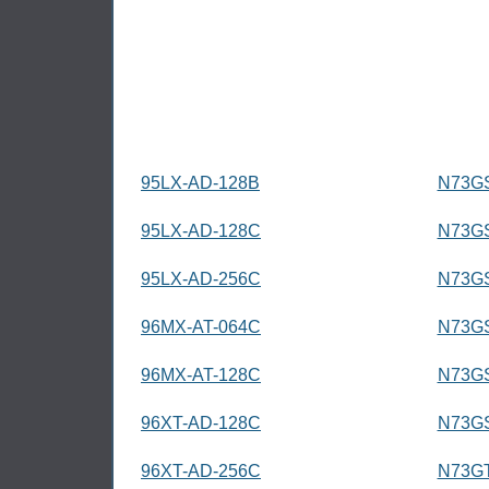
95LX-AD-128B
N73GS
95LX-AD-128C
N73G
95LX-AD-256C
N73G
96MX-AT-064C
N73G
96MX-AT-128C
N73G
96XT-AD-128C
N73G
96XT-AD-256C
N73GT