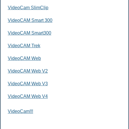
VideoCam SlimClip
VideoCAM Smart 300
VideoCAM Smart300
VideoCAM Trek
VideoCAM Web
VideoCAM Web V2
VideoCAM Web V3
VideoCAM Web V4
VideoCam!!!