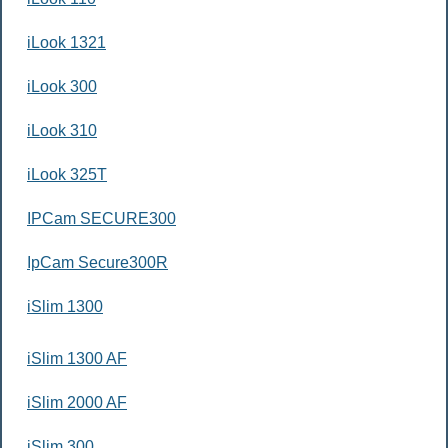
iLook 1321
iLook 300
iLook 310
iLook 325T
IPCam SECURE300
IpCam Secure300R
iSlim 1300
iSlim 1300 AF
iSlim 2000 AF
iSlim 300