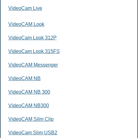
VideoCam Live
VideoCAM Look
VideoCam Look 312P
VideoCam Look 315FS
VideoCAM Messenger
VideoCAM NB
VideoCAM NB 300
VideoCAM NB300
VideoCAM Silm Clip
VideoCam Slim USB2